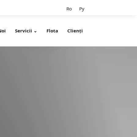
Ro
Ру
Noi
Servicii ⌄
Flota
Clienți