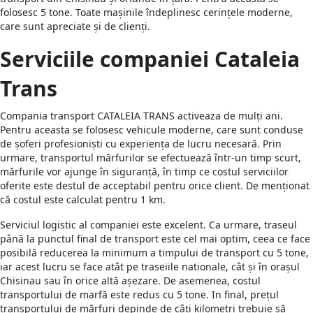
folosesc 5 tone. Toate mașinile îndeplinesc cerințele moderne,
care sunt apreciate și de clienți.
Serviciile companiei Cataleia
Trans
Compania transport CATALEIA TRANS activeaza de mulți ani.
Pentru aceasta se folosesc vehicule moderne, care sunt conduse
de șoferi profesioniști cu experiența de lucru necesară. Prin
urmare, transportul mărfurilor se efectuează într-un timp scurt,
mărfurile vor ajunge în siguranță, în timp ce costul serviciilor
oferite este destul de acceptabil pentru orice client. De menționat
că costul este calculat pentru 1 km.
Serviciul logistic al companiei este excelent. Ca urmare, traseul
până la punctul final de transport este cel mai optim, ceea ce face
posibilă reducerea la minimum a timpului de transport cu 5 tone,
iar acest lucru se face atât pe traseiile nationale, cât și în orașul
Chisinau sau în orice altă așezare. De asemenea, costul
transportului de marfă este redus cu 5 tone. In final, prețul
transportului de mărfuri depinde de câți kilometri trebuie să